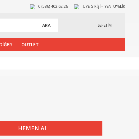
0 (536) 402 62 26
ÜYE GİRİŞİ
YENİ ÜYELİK
ARA
SEPETİM
DİĞER
OUTLET
HEMEN AL