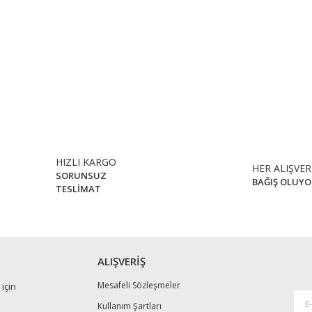
 diğer konularda yetersiz gördüğünüz noktaları öneri formunu kullanarak tar
HIZLI KARGO
Bu ürüne ilk yorumu siz yapın!
HER ALIŞVER
SORUNSUZ
BAĞIŞ OLUYO
TESLİMAT
Yorum Yaz
ALIŞVERİŞ
Mesafeli Sözleşmeler
için
Kullanım Şartları