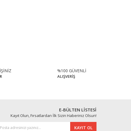
afımıza iletebilirsiniz.
İŞİNİZ
%100 GÜVENLİ
R
ALIŞVERİŞ
E-BÜLTEN LİSTESİ
Kayıt Olun, Fırsatlardan İlk Sizin Haberiniz Olsun!
KAYIT OL