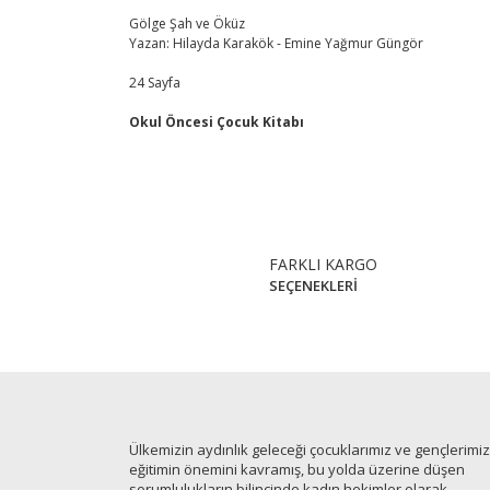
Gölge Şah ve Öküz
Yazan: Hilayda Karakök - Emine Yağmur Güngör
24 Sayfa
Okul Öncesi Çocuk Kitabı
Bu ürünün fiyat bilgisi, resim, ürün açıklamalarında ve
Görüş ve önerileriniz için teşekkür ederiz.
FARKLI KARGO
SEÇENEKLERİ
Ürün resmi kalitesiz, bozuk veya görüntülenemiyor.
Ürün açıklamasında eksik bilgiler bulunuyor.
Ürün bilgilerinde hatalar bulunuyor.
Ürün fiyatı diğer sitelerden daha pahalı.
Bu ürüne benzer farklı alternatifler olmalı.
Ülkemizin aydınlık geleceği çocuklarımız ve gençlerimiz 
eğitimin önemini kavramış, bu yolda üzerine düşen
sorumlulukların bilincinde kadın hekimler olarak