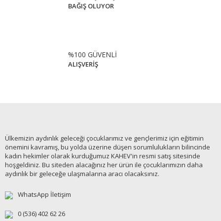
BAĞIŞ OLUYOR
%100 GÜVENLİ
ALIŞVERİŞ
Ülkemizin aydınlık geleceği çocuklarımız ve gençlerimiz için eğitimin
önemini kavramış, bu yolda üzerine düşen sorumlulukların bilincinde
kadın hekimler olarak kurduğumuz KAHEV'in resmi satış sitesinde
hoşgeldiniz. Bu siteden alacağınız her ürün ile çocuklarımızın daha
aydınlık bir geleceğe ulaşmalarına aracı olacaksınız.
WhatsApp İletişim
0 (536) 402 62 26