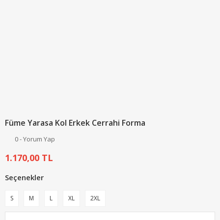
Füme Yarasa Kol Erkek Cerrahi Forma
0 - Yorum Yap
1.170,00 TL
Seçenekler
S
M
L
XL
2XL